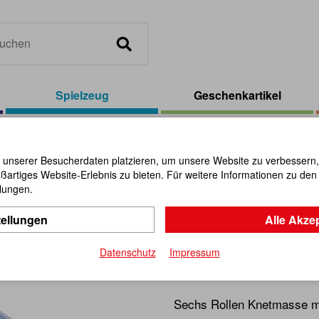
Spielzeug
Geschenkartikel
/
Fantasia-Knet 150 g, 6 Rollen farbig
 unserer Besucherdaten platzieren, um unsere Website zu verbessern, p
ßartiges Website-Erlebnis zu bieten. Für weitere Informationen zu de
Fantasia-K
llungen.
tellungen
Alle Akze
farbig
Datenschutz
Impressum
Artikel-Nr.:
111277
Sechs Rollen Knetmasse mit