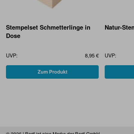
Stempelset Schmetterlinge in
Natur-Ste
Dose
UVP:
8,95 €
UVP:
Zum Produkt
© 2026 | Bartl ist eine Marke der Bartl GmbH