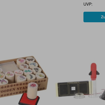
UVP:
Z