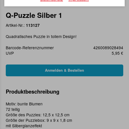
Q-Puzzle Silber 1
Artikel-Nr.:
113127
Quadratisches Puzzle in tollem Design!
Barcode-Referenznummer
4260089028494
UVP
5,95 €
Produktbeschreibung
Motiv: bunte Blumen
72 teilig
Größe des Puzzles: 12,5 x 12,5 cm
Größe der Puzzlebox: 9 x 9 x 1,8 cm
mit Silberglanzeffekt