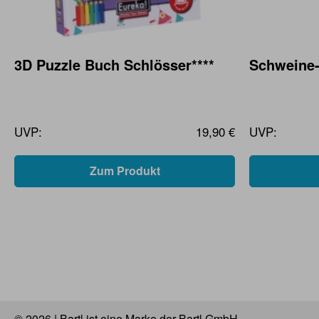
3D Puzzle Buch Schlösser****
Schweine
UVP:
19,90 €
UVP:
Zum Produkt
© 2026 | Bartl ist eine Marke der Bartl GmbH