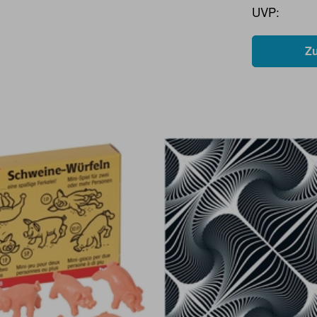
UVP:
Z