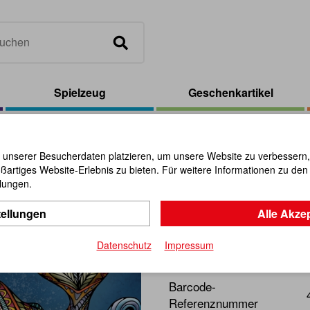
Spielzeug
Geschenkartikel
-Puzzle Silber 3
 unserer Besucherdaten platzieren, um unsere Website zu verbessern, p
ßartiges Website-Erlebnis zu bieten. Für weitere Informationen zu de
Q-Puzzle S
llungen.
tellungen
Alle Akze
Artikel-Nr.:
113129
Datenschutz
Impressum
Quadratisches Puzzle in to
Barcode-
Referenznummer