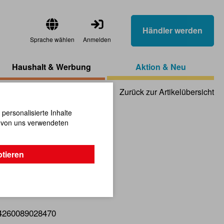
Händler werden
Sprache wählen
Anmelden
Haushalt & Werbung
Aktion & Neu
Zurück zur Artikelübersicht
ersonalisierte Inhalte
n von uns verwendeten
ilber 3
ptieren
llem Design!
4260089028470