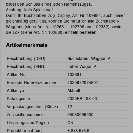
bildet den Schluss eines jeden Namenszuges.
Achtung! Kein Spielzeug!
Damit Ihr Buchstaben-Zug-Display, Art.-Nr. 109984, auch immer
gleichmäßig gefüllt ist, können Sie natürlich alle Buchstaben-
Waggons (siehe Art.-Nr. 102681 - 102706 und 102332) sowie
die Lok (siehe Art.-Nr. 102680) einzeln bestellen.
Artikelmerkmale
Beschreibung (DEU)
Buchstaben-Waggon A
Beschreibung (ENG)
Letter-Wagon A
Artikel-Nr.
102681
Barcode-Referenznummer
4020972074607
Artikeltyp
Aktuell
Katalogseite
2025BB-183-03
Verpackungseinheit (Stück)
12
Zollpositionsnummer
95030099900
Ursprungsland/Region
CN
Produktformat (cm)
6,8x3,5x6,5