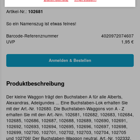
Buchstaben-Waggon A
Artikel-Nr.:
102681
So ein Namenszug ist etwas feines!
Barcode-Referenznummer
4020972074607
UVP
1,95 €
Produktbeschreibung
Der kleine Waggon trägt den Buchstaben A für alle Alberts,
Alexandras, Adelgundes ... Eine Buchstaben-Lok erhalten Sie
mit der Art.-Nr. 102680. Die Buchstaben-Waggons von A - Z
erhalten Sie mit den Art.-Nrn. 102681, 102682, 102683, 102684,
102685, 102686, 102687, 102688, 102689, 102690, 102691,
102692, 102693, 102694, 102695, 102696, 102697, 102698,
102699, 102700, 102701, 102702, 102703, 102704, 102705
und 102706! Der Buchstaben-Waggon neutral, Art.-Nr. 102332,