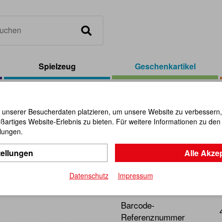
Spielzeug
Geschenkartikel
/
Geburtstags-Set Raupe
 unserer Besucherdaten platzieren, um unsere Website zu verbessern, p
ßartiges Website-Erlebnis zu bieten. Für weitere Informationen zu de
Geburtsta
llungen.
tellungen
Alle Akze
Artikel-Nr.:
106587
Datenschutz
Impressum
Für den perfekten Kinderge
Barcode-
Referenznummer