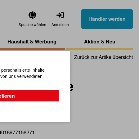
Händler werden
Sprache wählen
Anmelden
Haushalt & Werbung
Aktion & Neu
Zurück zur Artikelübersicht
ersonalisierte Inhalte
n von uns verwendeten
gs-Set Raupe
ptieren
burtstag!
4016977156271