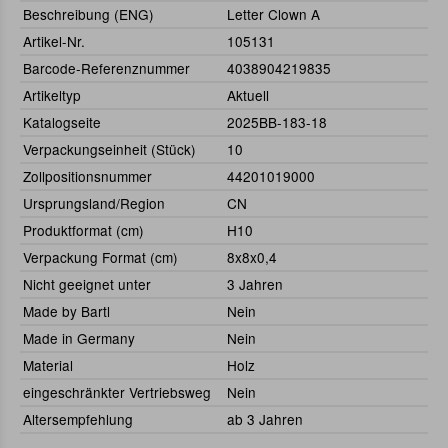
Beschreibung (ENG)
Letter Clown A
Artikel-Nr.
105131
Barcode-Referenznummer
4038904219835
Artikeltyp
Aktuell
Katalogseite
2025BB-183-18
Verpackungseinheit (Stück)
10
Zollpositionsnummer
44201019000
Ursprungsland/Region
CN
Produktformat (cm)
H10
Verpackung Format (cm)
8x8x0,4
Nicht geeignet unter
3 Jahren
Made by Bartl
Nein
Made in Germany
Nein
Material
Holz
eingeschränkter Vertriebsweg
Nein
Altersempfehlung
ab 3 Jahren