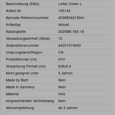
Beschreibung (ENG)
Letter Clown L
Artikel-Nr.
105142
Barcode-Referenznummer
4038904219941
Artikeltyp
Aktuell
Katalogseite
2025BB-183-18
Verpackungseinheit (Stück)
10
Zollpositionsnummer
44201019000
Ursprungsland/Region
CN
Produktformat (cm)
H10
Verpackung Format (cm)
8x8x0,4
Nicht geeignet unter
3 Jahren
Made by Bartl
Nein
Made in Germany
Nein
Material
Holz
eingeschränkter Vertriebsweg
Nein
Altersempfehlung
ab 3 Jahren