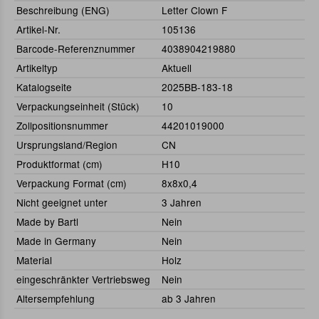
Beschreibung (ENG)
Letter Clown F
Artikel-Nr.
105136
Barcode-Referenznummer
4038904219880
Artikeltyp
Aktuell
Katalogseite
2025BB-183-18
Verpackungseinheit (Stück)
10
Zollpositionsnummer
44201019000
Ursprungsland/Region
CN
Produktformat (cm)
H10
Verpackung Format (cm)
8x8x0,4
Nicht geeignet unter
3 Jahren
Made by Bartl
Nein
Made in Germany
Nein
Material
Holz
eingeschränkter Vertriebsweg
Nein
Altersempfehlung
ab 3 Jahren