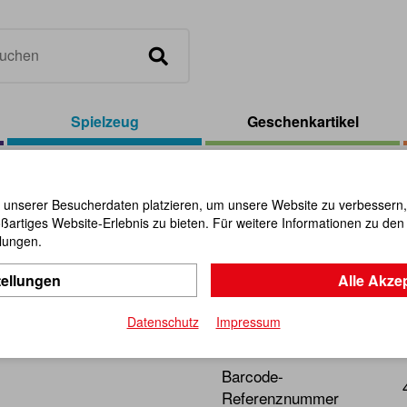
Spielzeug
Geschenkartikel
/
Wörter legen
 unserer Besucherdaten platzieren, um unsere Website zu verbessern, p
ßartiges Website-Erlebnis zu bieten. Für weitere Informationen zu de
Wörter leg
llungen.
tellungen
Alle Akze
Artikel-Nr.:
112099
Datenschutz
Impressum
Lernspiel aus FSC zertifizi
Barcode-
Referenznummer