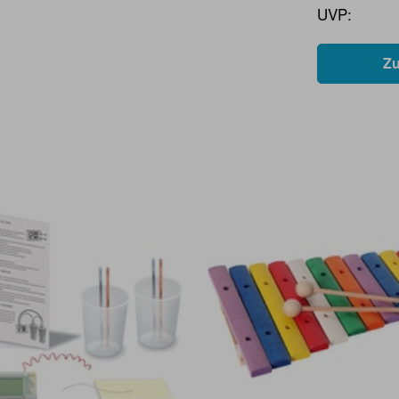
UVP:
Z