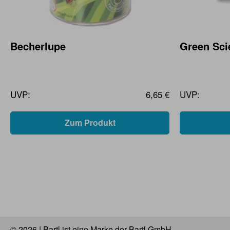
Becherlupe
Green Scie
UVP:
6,65 €
UVP:
Zum Produkt
© 2026 | Bartl ist eine Marke der Bartl GmbH