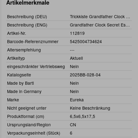
Artikelmerkmale
Beschreibung (DEU)
Trickkiste Grandfather Clock Secret Escape Box****
Beschreibung (ENG)
Grandfather Clock Secret Escape Box****
Artikel-Nr.
112819
Barcode-Referenznummer
5425004734624
Altersempfehlung
---
Artikeltyp
Aktuell
eingeschränkter Vertriebsweg
Nein
Katalogseite
2025BB-028-04
Made by Bartl
Nein
Made in Germany
Nein
Marke
Eureka
Nicht geeignet unter
Keine Beschränkung
Produktformat (cm)
6,5x6,5x17,5
Ursprungsland/Region
CN
Verpackungseinheit (Stück)
6