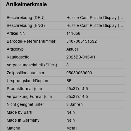
Artikelmerkmale
Beschreibung (DEU)
Huzzle Cast Puzzle Display (27 Stück)
Beschreibung (ENG)
Huzzle Cast Puzzle Display (27 pcs)
Artikel-Nr.
111656
Barcode-Referenznummer
5407005151532
Artikeltyp
Aktuell
Katalogseite
2025BB-043-01
Verpackungseinheit (Stück)
3
Zollpositionsnummer
95030069000
Ursprungsland/Region
BE
Produktformat (cm)
25x37x14,5
Verpackung Format (cm)
25x37x14,5
Nicht geeignet unter
3 Jahren
Made by Bartl
Nein
Made in Germany
Nein
Material
Metall