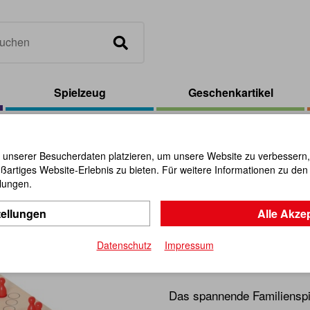
Spielzeug
Geschenkartikel
el magnetisch für die Reise
 unserer Besucherdaten platzieren, um unsere Website zu verbessern, p
ßartiges Website-Erlebnis zu bieten. Für weitere Informationen zu de
Tock-Spiel
llungen.
tellungen
Alle Akze
Reise
Datenschutz
Impressum
Artikel-Nr.:
111311
Das spannende Familienspiel