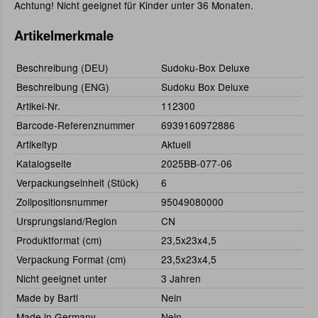
Achtung! Nicht geeignet für Kinder unter 36 Monaten.
Artikelmerkmale
Beschreibung (DEU)
Sudoku-Box Deluxe
Beschreibung (ENG)
Sudoku Box Deluxe
Artikel-Nr.
112300
Barcode-Referenznummer
6939160972886
Artikeltyp
Aktuell
Katalogseite
2025BB-077-06
Verpackungseinheit (Stück)
6
Zollpositionsnummer
95049080000
Ursprungsland/Region
CN
Produktformat (cm)
23,5x23x4,5
Verpackung Format (cm)
23,5x23x4,5
Nicht geeignet unter
3 Jahren
Made by Bartl
Nein
Made in Germany
Nein