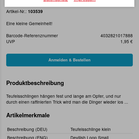
Teufelsschlinge klein
Artikel-Nr.:
103539
Eine kleine Gemeinheit!
Barcode-Referenznummer
4032821017888
UVP
1,95 €
Produktbeschreibung
Teufelsschlingen hängen fest und lange am Opfer, und nur
durch einen raffinierten Trick wird man die Dinger wieder los ...
Artikelmerkmale
Beschreibung (DEU)
Teufelsschlinge klein
Beschreibung (ENG)
Devilish Loop Small