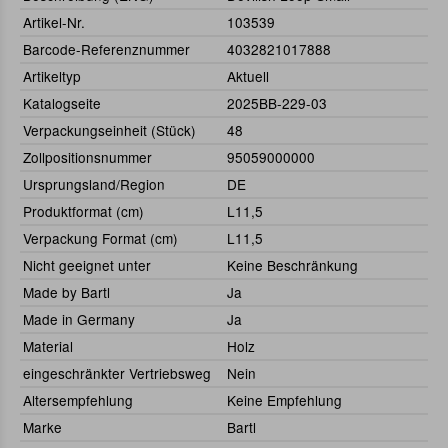
Artikel-Nr.
103539
Barcode-Referenznummer
4032821017888
Artikeltyp
Aktuell
Katalogseite
2025BB-229-03
Verpackungseinheit (Stück)
48
Zollpositionsnummer
95059000000
Ursprungsland/Region
DE
Produktformat (cm)
L11,5
Verpackung Format (cm)
L11,5
Nicht geeignet unter
Keine Beschränkung
Made by Bartl
Ja
Made in Germany
Ja
Material
Holz
eingeschränkter Vertriebsweg
Nein
Altersempfehlung
Keine Empfehlung
Marke
Bartl