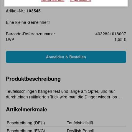
Teufelsbleistift
Artikel-Nr.:
103545
Eine kleine Gemeinheit!
Barcode-Referenznummer
4032821018007
UVP
1,55 €
Produktbeschreibung
Teufelsschlingen hängen fest und lange am Opfer, und nur
durch einen raffinierten Trick wird man die Dinger wieder los ...
Artikelmerkmale
Beschreibung (DEU)
Teufelsbleistift
Beschreibung (ENG)
Devilish Pencil