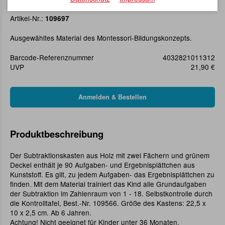
Subtraktionskasten
Artikel-Nr.:
109697
Ausgewähltes Material des Montessori-Bildungskonzepts.
Barcode-Referenznummer
4032821011312
UVP
21,90 €
Produktbeschreibung
Der Subtraktionskasten aus Holz mit zwei Fächern und grünem
Deckel enthält je 90 Aufgaben- und Ergebnisplättchen aus
Kunststoff. Es gilt, zu jedem Aufgaben- das Ergebnisplättchen zu
finden. Mit dem Material trainiert das Kind alle Grundaufgaben
der Subtraktion im Zahlenraum von 1 - 18. Selbstkontrolle durch
die Kontrolltafel, Best.-Nr. 109566. Größe des Kastens: 22,5 x
10 x 2,5 cm. Ab 6 Jahren.
Achtung! Nicht geeignet für Kinder unter 36 Monaten.