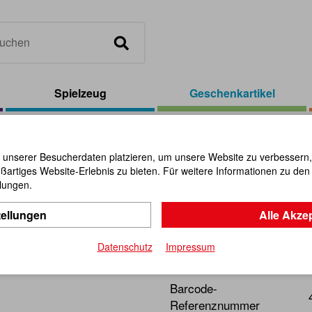
Spielzeug
Geschenkartikel
el
/
Stimmungs-Anhänger
 unserer Besucherdaten platzieren, um unsere Website zu verbessern, p
ßartiges Website-Erlebnis zu bieten. Für weitere Informationen zu de
Stimmung
llungen.
tellungen
Alle Akze
Artikel-Nr.:
102391
Datenschutz
Impressum
Schönes Accesoire mit Far
Barcode-
Referenznummer