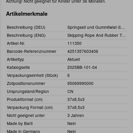
Achtung! Nicht geeignet für Kinder unter 36 Monaten.
Artikelmerkmale
Beschreibung (DEU)
Springseil und Gummitwist-Set sortiert
Beschreibung (ENG)
Skipping Rope And Rubber Twist Set, Assorted Color
Artikel-Nr.
111350
Barcode-Referenznummer
4251357603406
Artikeltyp
Aktuell
Katalogseite
2025BB-101-04
Verpackungseinheit (Stück)
6
Zollpositionsnummer
95069990000
Ursprungsland/Region
CN
Produktformat (cm)
37x8,5x3
Verpackung Format (cm)
37x8,5x3
Nicht geeignet unter
3 Jahren
Made by Bartl
Nein
Made in Germany
Nein