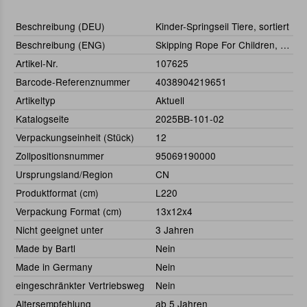
Beschreibung (DEU)
Kinder-Springseil Tiere, sortiert
Beschreibung (ENG)
Skipping Rope For Children, Assorted
Artikel-Nr.
107625
Barcode-Referenznummer
4038904219651
Artikeltyp
Aktuell
Katalogseite
2025BB-101-02
Verpackungseinheit (Stück)
12
Zollpositionsnummer
95069190000
Ursprungsland/Region
CN
Produktformat (cm)
L220
Verpackung Format (cm)
13x12x4
Nicht geeignet unter
3 Jahren
Made by Bartl
Nein
Made in Germany
Nein
eingeschränkter Vertriebsweg
Nein
Altersempfehlung
ab 5 Jahren