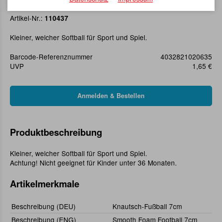
Knautsch-Fußball 7cm
Artikel-Nr.:
110437
Kleiner, weicher Softball für Sport und Spiel.
Barcode-Referenznummer
4032821020635
UVP
1,65 €
Produktbeschreibung
Kleiner, weicher Softball für Sport und Spiel.
Achtung! Nicht geeignet für Kinder unter 36 Monaten.
Artikelmerkmale
Beschreibung (DEU)
Knautsch-Fußball 7cm
Beschreibung (ENG)
Smooth Foam Football 7cm