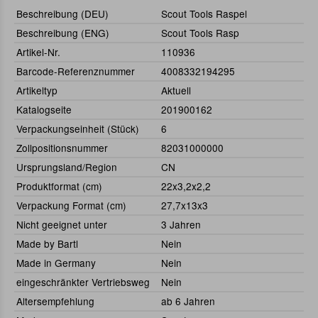
Beschreibung (DEU)
Scout Tools Raspel
Beschreibung (ENG)
Scout Tools Rasp
Artikel-Nr.
110936
Barcode-Referenznummer
4008332194295
Artikeltyp
Aktuell
Katalogseite
201900162
Verpackungseinheit (Stück)
6
Zollpositionsnummer
82031000000
Ursprungsland/Region
CN
Produktformat (cm)
22x3,2x2,2
Verpackung Format (cm)
27,7x13x3
Nicht geeignet unter
3 Jahren
Made by Bartl
Nein
Made in Germany
Nein
eingeschränkter Vertriebsweg
Nein
Altersempfehlung
ab 6 Jahren