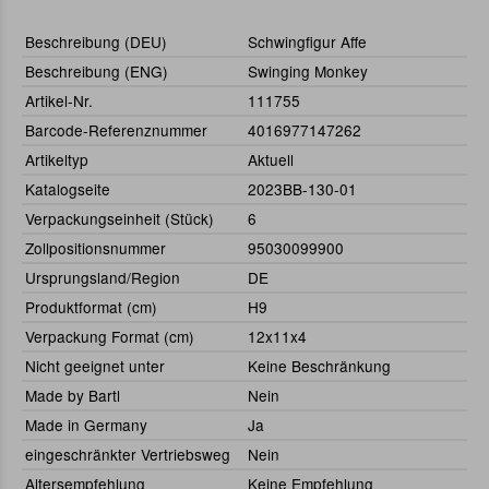
Beschreibung (DEU)
Schwingfigur Affe
Beschreibung (ENG)
Swinging Monkey
Artikel-Nr.
111755
Barcode-Referenznummer
4016977147262
Artikeltyp
Aktuell
Katalogseite
2023BB-130-01
Verpackungseinheit (Stück)
6
Zollpositionsnummer
95030099900
Ursprungsland/Region
DE
Produktformat (cm)
H9
Verpackung Format (cm)
12x11x4
Nicht geeignet unter
Keine Beschränkung
Made by Bartl
Nein
Made in Germany
Ja
eingeschränkter Vertriebsweg
Nein
Altersempfehlung
Keine Empfehlung