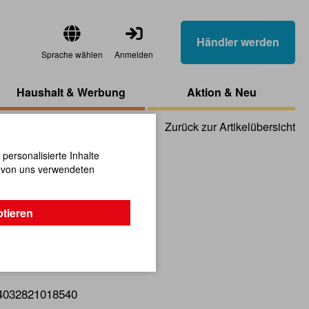
Händler werden
Sprache wählen
Anmelden
Haushalt & Werbung
Aktion & Neu
Zurück zur Artikelübersicht
ersonalisierte Inhalte
n von uns verwendeten
as Steher
ptieren
 in origineller Form.
4032821018540