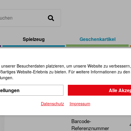
Spielzeug
Geschenkartikel
apsglas Steher
 unserer Besucherdaten platzieren, um unsere Website zu verbessern, p
ßartiges Website-Erlebnis zu bieten. Für weitere Informationen zu de
Schnapsgl
llungen.
tellungen
Alle Akze
Artikel-Nr.:
100017
Datenschutz
Impressum
Preisgünstiges Schnapsglas
Barcode-
Referenznummer