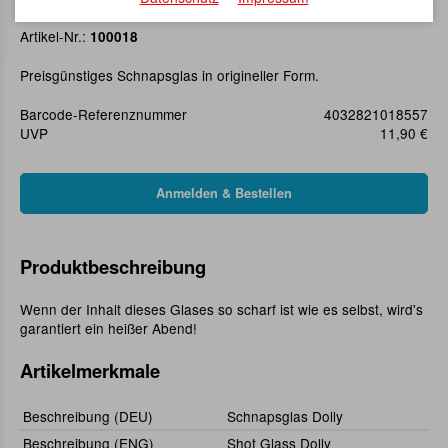
Schnapsglas Dolly
Artikel-Nr.:
100018
Preisgünstiges Schnapsglas in origineller Form.
Barcode-Referenznummer
4032821018557
UVP
11,90 €
Produktbeschreibung
Wenn der Inhalt dieses Glases so scharf ist wie es selbst, wird's
garantiert ein heißer Abend!
Artikelmerkmale
Beschreibung (DEU)
Schnapsglas Dolly
Beschreibung (ENG)
Shot Glass Dolly