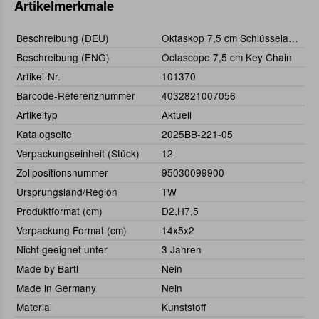
Artikelmerkmale
Beschreibung (DEU)
Oktaskop 7,5 cm Schlüsselanhänger
Beschreibung (ENG)
Octascope 7,5 cm Key Chain
Artikel-Nr.
101370
Barcode-Referenznummer
4032821007056
Artikeltyp
Aktuell
Katalogseite
2025BB-221-05
Verpackungseinheit (Stück)
12
Zollpositionsnummer
95030099900
Ursprungsland/Region
TW
Produktformat (cm)
D2,H7,5
Verpackung Format (cm)
14x5x2
Nicht geeignet unter
3 Jahren
Made by Bartl
Nein
Made in Germany
Nein
Material
Kunststoff