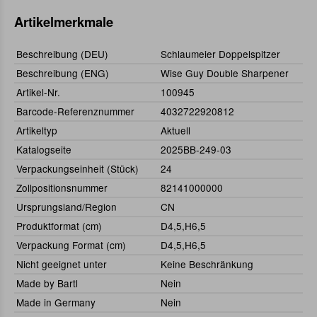
Artikelmerkmale
Beschreibung (DEU)
Schlaumeier Doppelspitzer
Beschreibung (ENG)
Wise Guy Double Sharpener
Artikel-Nr.
100945
Barcode-Referenznummer
4032722920812
Artikeltyp
Aktuell
Katalogseite
2025BB-249-03
Verpackungseinheit (Stück)
24
Zollpositionsnummer
82141000000
Ursprungsland/Region
CN
Produktformat (cm)
D4,5,H6,5
Verpackung Format (cm)
D4,5,H6,5
Nicht geeignet unter
Keine Beschränkung
Made by Bartl
Nein
Made in Germany
Nein