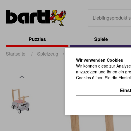
Puzzles
Spiele
Startseite
/
Spielzeug
/
Baby und Kleinkind
/
Sch
Wir verwenden Cookies
Wir können diese zur Analyse
anzuzeigen und Ihnen ein gro
Cookies öffnen Sie die Einste
Eins