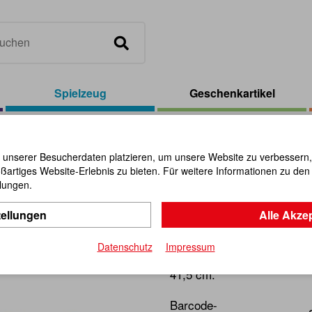
Spielzeug
Geschenkartikel
iebewagen Maus
 unserer Besucherdaten platzieren, um unsere Website zu verbessern, p
ßartiges Website-Erlebnis zu bieten. Für weitere Informationen zu de
Schiebew
llungen.
tellungen
Alle Akze
Artikel-Nr.:
112024
Datenschutz
Impressum
Stabiler Spielwagen und zu
41,5 cm.
Barcode-