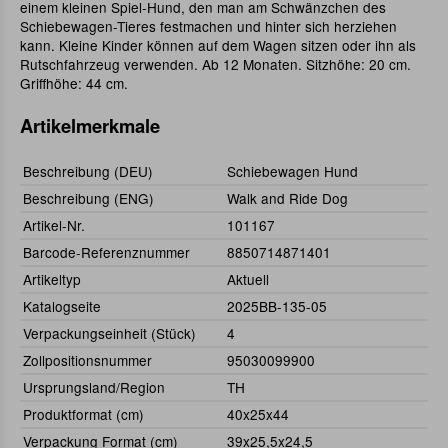
einem kleinen Spiel-Hund, den man am Schwänzchen des
Schiebewagen-Tieres festmachen und hinter sich herziehen
kann. Kleine Kinder können auf dem Wagen sitzen oder ihn als
Rutschfahrzeug verwenden. Ab 12 Monaten. Sitzhöhe: 20 cm.
Griffhöhe: 44 cm.
Artikelmerkmale
Beschreibung (DEU)
Schiebewagen Hund
Beschreibung (ENG)
Walk and Ride Dog
Artikel-Nr.
101167
Barcode-Referenznummer
8850714871401
Artikeltyp
Aktuell
Katalogseite
2025BB-135-05
Verpackungseinheit (Stück)
4
Zollpositionsnummer
95030099900
Ursprungsland/Region
TH
Produktformat (cm)
40x25x44
Verpackung Format (cm)
39x25,5x24,5