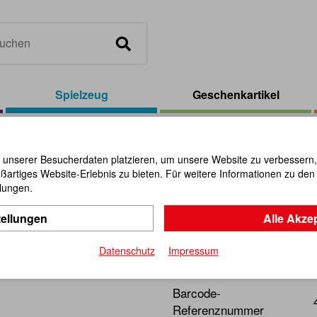
Spielzeug
Geschenkartikel
ebe-Frosch
 unserer Besucherdaten platzieren, um unsere Website zu verbessern, p
ßartiges Website-Erlebnis zu bieten. Für weitere Informationen zu de
Schiebe-F
llungen.
tellungen
Alle Akze
Artikel-Nr.:
110740
Datenschutz
Impressum
Watschelfrosch aus Holz.
Barcode-
Referenznummer