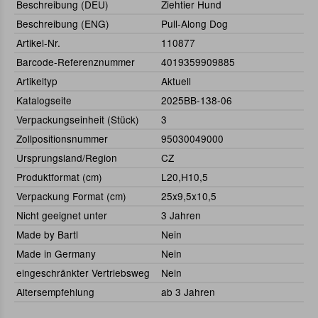
Beschreibung (DEU)
Ziehtier Hund
Beschreibung (ENG)
Pull-Along Dog
Artikel-Nr.
110877
Barcode-Referenznummer
4019359909885
Artikeltyp
Aktuell
Katalogseite
2025BB-138-06
Verpackungseinheit (Stück)
3
Zollpositionsnummer
95030049000
Ursprungsland/Region
CZ
Produktformat (cm)
L20,H10,5
Verpackung Format (cm)
25x9,5x10,5
Nicht geeignet unter
3 Jahren
Made by Bartl
Nein
Made in Germany
Nein
eingeschränkter Vertriebsweg
Nein
Altersempfehlung
ab 3 Jahren