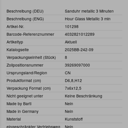
Beschreibung (DEU)
Sanduhr metallic 3 Minuten
Beschreibung (ENG)
Hour Glass Metallic 3 min
Artikel-Nr.
101298
Barcode-Referenznummer
4032821012289
Artikeltyp
Aktuell
Katalogseite
2025BB-242-09
Verpackungseinheit (Stück)
8
Zollpositionsnummer
39269097000
Ursprungsland/Region
CN
Produktformat (cm)
D6,8,H12
Verpackung Format (cm)
7x6x12,5
Nicht geeignet unter
Keine Beschränkung
Made by Bartl
Nein
Made in Germany
Nein
Material
Kunststoff
eingeschränkter Vertriebsweg
Nein