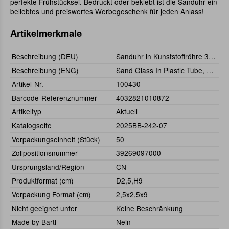
perfekte Frühstücksei. Bedruckt oder beklebt ist die Sanduhr ein
beliebtes und preiswertes Werbegeschenk für jeden Anlass!
Artikelmerkmale
Beschreibung (DEU)
Sanduhr in Kunststoffröhre 3 Minuten
Beschreibung (ENG)
Sand Glass In Plastic Tube, 3 minutes
Artikel-Nr.
100430
Barcode-Referenznummer
4032821010872
Artikeltyp
Aktuell
Katalogseite
2025BB-242-07
Verpackungseinheit (Stück)
50
Zollpositionsnummer
39269097000
Ursprungsland/Region
CN
Produktformat (cm)
D2,5,H9
Verpackung Format (cm)
2,5x2,5x9
Nicht geeignet unter
Keine Beschränkung
Made by Bartl
Nein