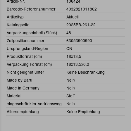
Artikel-Nr.
106424
Barcode-Referenznummer
4032821011862
Artikeltyp
Aktuell
Katalogseite
2025BB-261-22
Verpackungseinheit (Stück)
48
Zollpositionsnummer
63053900990
Ursprungsland/Region
CN
Produktformat (cm)
18x13,5
Verpackung Format (cm)
18x13,5x0,2
Nicht geeignet unter
Keine Beschränkung
Made by Bartl
Nein
Made in Germany
Nein
Material
Stoff
eingeschränkter Vertriebsweg
Nein
Altersempfehlung
Keine Empfehlung