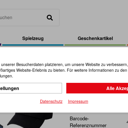
Spielzeug
Geschenkartikel
llenspielset Polizei (9-tlg.)
 unserer Besucherdaten platzieren, um unsere Website zu verbessern, p
ßartiges Website-Erlebnis zu bieten. Für weitere Informationen zu de
Rollenspiel
llungen.
tellungen
Alle Akze
Artikel-Nr.:
113208
Datenschutz
Impressum
Ideal für Kita-Einsatz ode
Barcode-
Referenznummer