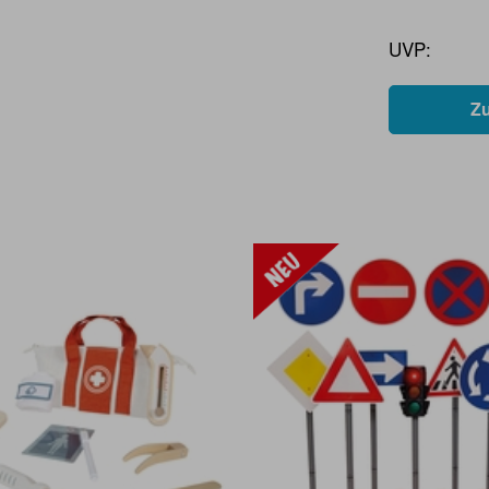
UVP:
Z