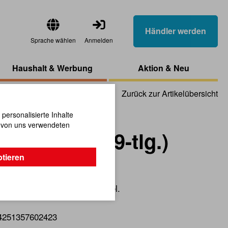
Händler werden
Sprache wählen
Anmelden
Haushalt & Werbung
Aktion & Neu
Zurück zur Artikelübersicht
ersonalisierte Inhalte
n von uns verwendeten
set Polizei (9-tlg.)
ptieren
r gemeinsames Eltern-Kind-Spiel.
4251357602423