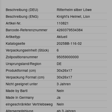
Beschreibung (DEU)
Ritterhelm silber Löwe
Beschreibung (ENG)
Knight's Helmet, Lion
Artikel-Nr.
110821
Barcode-Referenznummer
4260379534384
Artikeltyp
Aktuell
Katalogseite
2025BB-116-02
Verpackungseinheit (Stück)
6
Zollpositionsnummer
95059000000
Ursprungsland/Region
DE
Produktformat (cm)
30x26x17
Verpackung Format (cm)
30x26x17
Nicht geeignet unter
3 Jahren
Made by Bartl
Nein
Made in Germany
Ja
eingeschränkter Vertriebsweg
Nein
Altersempfehlung
ab 3 Jahren