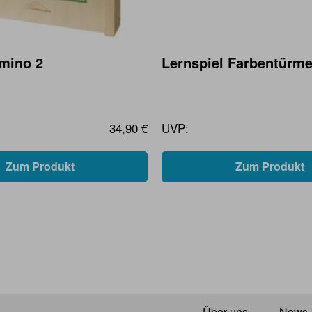
mino 2
Lernspiel Farbentürm
34,90 €
UVP:
Zum Produkt
Zum Produkt
Über uns
News