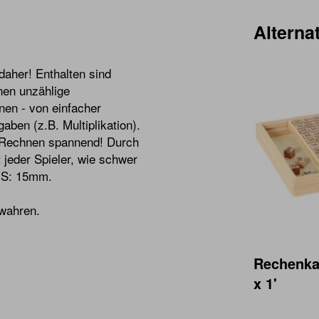
Alternat
daher! Enthalten sind
nen unzählige
en - von einfacher
aben (z.B. Multiplikation).
as Rechnen spannend! Durch
eder Spieler, wie schwer
, S: 15mm.
ewahren.
Rechenkas
x 1'