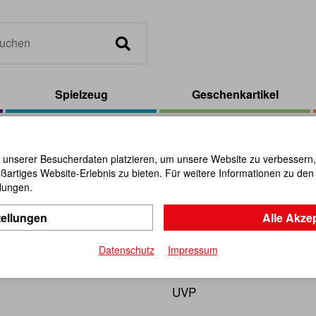
Spielzeug
Geschenkartikel
 unserer Besucherdaten platzieren, um unsere Website zu verbessern, p
ßartiges Website-Erlebnis zu bieten. Für weitere Informationen zu de
Rechenwür
llungen.
tellungen
Alle Akze
Artikel-Nr.:
112443
Datenschutz
Impressum
Rechenaufgaben selber wür
UVP