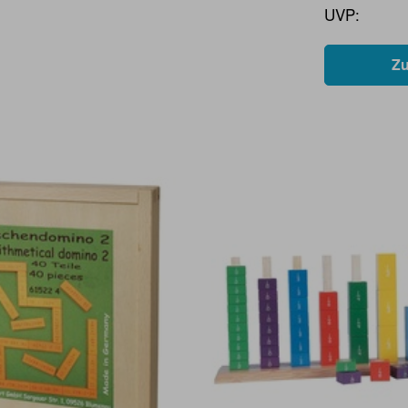
UVP:
Z