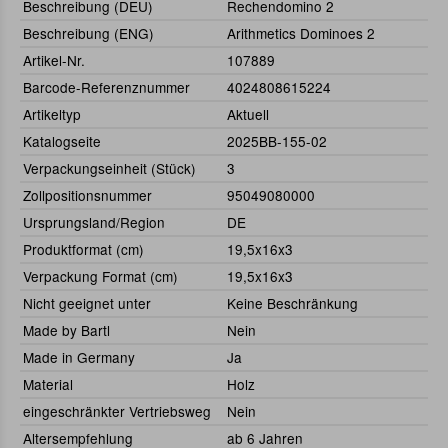
Beschreibung (DEU)
Rechendomino 2
Beschreibung (ENG)
Arithmetics Dominoes 2
Artikel-Nr.
107889
Barcode-Referenznummer
4024808615224
Artikeltyp
Aktuell
Katalogseite
2025BB-155-02
Verpackungseinheit (Stück)
3
Zollpositionsnummer
95049080000
Ursprungsland/Region
DE
Produktformat (cm)
19,5x16x3
Verpackung Format (cm)
19,5x16x3
Nicht geeignet unter
Keine Beschränkung
Made by Bartl
Nein
Made in Germany
Ja
Material
Holz
eingeschränkter Vertriebsweg
Nein
Altersempfehlung
ab 6 Jahren