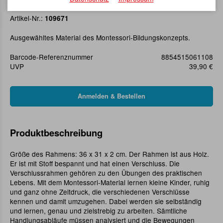
Rahmen mit Reißverschluss
Artikel-Nr.:
109671
Ausgewähltes Material des Montessori-Bildungskonzepts.
Barcode-Referenznummer
8854515061108
UVP
39,90 €
Produktbeschreibung
Größe des Rahmens: 36 x 31 x 2 cm. Der Rahmen ist aus Holz.
Er ist mit Stoff bespannt und hat einen Verschluss. Die
Verschlussrahmen gehören zu den Übungen des praktischen
Lebens. Mit dem Montessori-Material lernen kleine Kinder, ruhig
und ganz ohne Zeitdruck, die verschiedenen Verschlüsse
kennen und damit umzugehen. Dabei werden sie selbständig
und lernen, genau und zielstrebig zu arbeiten. Sämtliche
Handlungsabläufe müssen analysiert und die Bewegungen