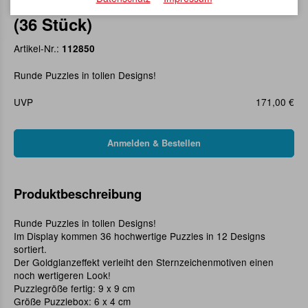
Picoli Sternzeichenpuzzle Display
(36 Stück)
Artikel-Nr.:
112850
Runde Puzzles in tollen Designs!
UVP
171,00 €
Produktbeschreibung
Runde Puzzles in tollen Designs!
Im Display kommen 36 hochwertige Puzzles in 12 Designs
sortiert.
Der Goldglanzeffekt verleiht den Sternzeichenmotiven einen
noch wertigeren Look!
Puzzlegröße fertig: 9 x 9 cm
Größe Puzzlebox: 6 x 4 cm