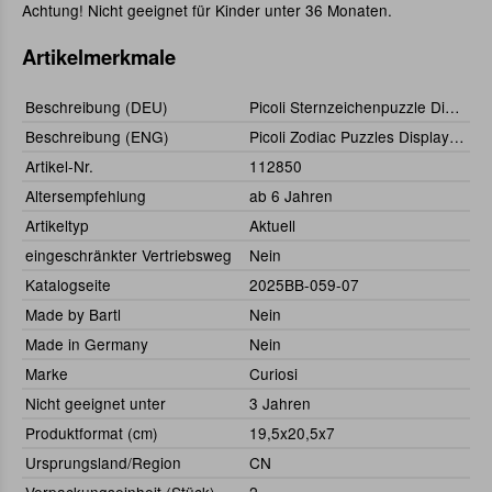
Achtung! Nicht geeignet für Kinder unter 36 Monaten.
Artikelmerkmale
Beschreibung (DEU)
Picoli Sternzeichenpuzzle Display (36 Stück)
Beschreibung (ENG)
Picoli Zodiac Puzzles Display (36 pcs)
Artikel-Nr.
112850
Altersempfehlung
ab 6 Jahren
Artikeltyp
Aktuell
eingeschränkter Vertriebsweg
Nein
Katalogseite
2025BB-059-07
Made by Bartl
Nein
Made in Germany
Nein
Marke
Curiosi
Nicht geeignet unter
3 Jahren
Produktformat (cm)
19,5x20,5x7
Ursprungsland/Region
CN