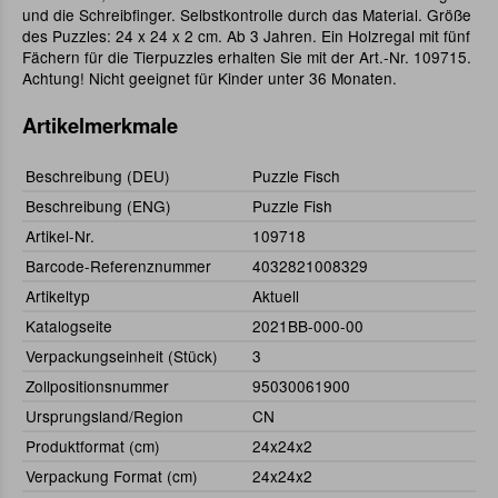
und die Schreibfinger. Selbstkontrolle durch das Material. Größe
des Puzzles: 24 x 24 x 2 cm. Ab 3 Jahren. Ein Holzregal mit fünf
Fächern für die Tierpuzzles erhalten Sie mit der Art.-Nr. 109715.
Achtung! Nicht geeignet für Kinder unter 36 Monaten.
Artikelmerkmale
Beschreibung (DEU)
Puzzle Fisch
Beschreibung (ENG)
Puzzle Fish
Artikel-Nr.
109718
Barcode-Referenznummer
4032821008329
Artikeltyp
Aktuell
Katalogseite
2021BB-000-00
Verpackungseinheit (Stück)
3
Zollpositionsnummer
95030061900
Ursprungsland/Region
CN
Produktformat (cm)
24x24x2
Verpackung Format (cm)
24x24x2