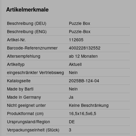
Artikelmerkmale
Beschreibung (DEU)
Puzzle Box
Beschreibung (ENG)
Puzzle-Box
Artikel-Nr.
112605
Barcode-Referenznummer
4002228132552
Altersempfehlung
ab 12 Monaten
Artikeltyp
Aktuell
eingeschränkter Vertriebsweg
Nein
Katalogseite
2025BB-124-04
Made by Bartl
Nein
Made in Germany
Ja
Nicht geeignet unter
Keine Beschränkung
Produktformat (cm)
16,5x16,5x6,5
Ursprungsland/Region
DE
Verpackungseinheit (Stück)
3