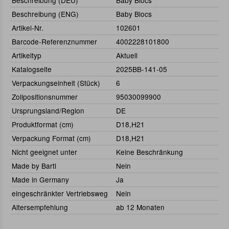
Beschreibung (DEU)
Baby Blocs
Beschreibung (ENG)
Baby Blocs
Artikel-Nr.
102601
Barcode-Referenznummer
4002228101800
Artikeltyp
Aktuell
Katalogseite
2025BB-141-05
Verpackungseinheit (Stück)
6
Zollpositionsnummer
95030099900
Ursprungsland/Region
DE
Produktformat (cm)
D18,H21
Verpackung Format (cm)
D18,H21
Nicht geeignet unter
Keine Beschränkung
Made by Bartl
Nein
Made in Germany
Ja
eingeschränkter Vertriebsweg
Nein
Altersempfehlung
ab 12 Monaten