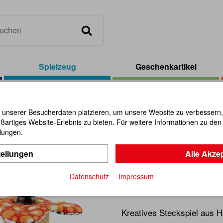
Spielzeug
Geschenkartikel
/
PINTOY Stapelspielsteine Biene/Schnecke
 unserer Besucherdaten platzieren, um unsere Website zu verbessern, p
ßartiges Website-Erlebnis zu bieten. Für weitere Informationen zu de
PINTOY Sta
llungen.
tellungen
Alle Akze
Biene/Sch
Datenschutz
Impressum
Artikel-Nr.:
112885
Kreatives Steckspiel aus H