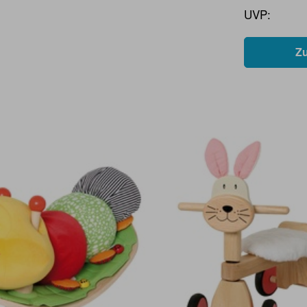
UVP:
Z