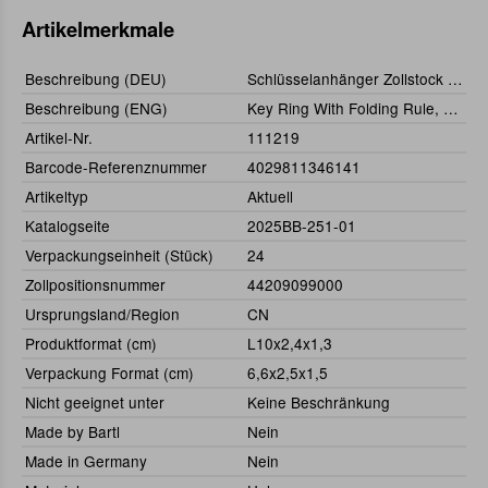
Artikelmerkmale
Beschreibung (DEU)
Schlüsselanhänger Zollstock 50 cm, sortiert
Beschreibung (ENG)
Key Ring With Folding Rule, Assorted
Artikel-Nr.
111219
Barcode-Referenznummer
4029811346141
Artikeltyp
Aktuell
Katalogseite
2025BB-251-01
Verpackungseinheit (Stück)
24
Zollpositionsnummer
44209099000
Ursprungsland/Region
CN
Produktformat (cm)
L10x2,4x1,3
Verpackung Format (cm)
6,6x2,5x1,5
Nicht geeignet unter
Keine Beschränkung
Made by Bartl
Nein
Made in Germany
Nein