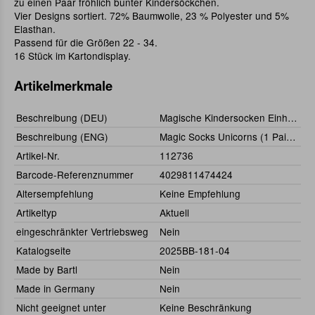
zu einen Paar fröhlich bunter Kindersöckchen.
Vier Designs sortiert. 72% Baumwolle, 23 % Polyester und 5%
Elasthan.
Passend für die Größen 22 - 34.
16 Stück im Kartondisplay.
Artikelmerkmale
Beschreibung (DEU)
Magische Kindersocken Einhorn (1 Paar), sortiert
Beschreibung (ENG)
Magic Socks Unicorns (1 Pair), Assorted
Artikel-Nr.
112736
Barcode-Referenznummer
4029811474424
Altersempfehlung
Keine Empfehlung
Artikeltyp
Aktuell
eingeschränkter Vertriebsweg
Nein
Katalogseite
2025BB-181-04
Made by Bartl
Nein
Made in Germany
Nein
Nicht geeignet unter
Keine Beschränkung