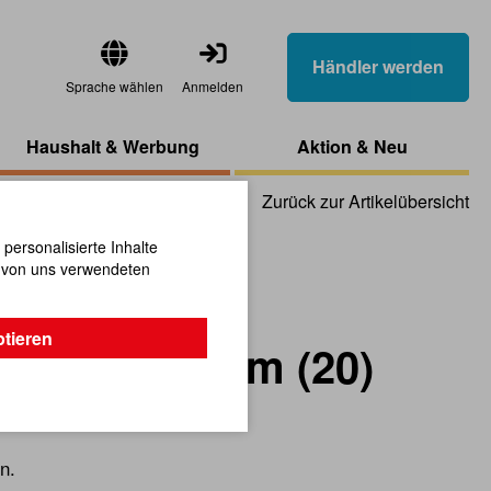
Händler werden
Sprache wählen
Anmelden
Haushalt & Werbung
Aktion & Neu
Zurück zur Artikelübersicht
ersonalisierte Inhalte
n von uns verwendeten
 Sortiment
ptieren
r bunt 100 cm (20)
n.