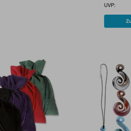
UVP:
Z