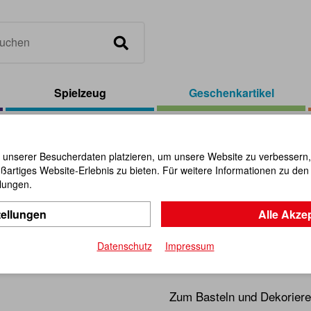
Spielzeug
Geschenkartikel
el
/
Lederband Sortiment Ziegenleder bunt 100 cm (20)
 unserer Besucherdaten platzieren, um unsere Website zu verbessern, p
ßartiges Website-Erlebnis zu bieten. Für weitere Informationen zu de
Lederband
llungen.
tellungen
Alle Akze
Ziegenlede
Datenschutz
Impressum
Artikel-Nr.:
109208
Zum Basteln und Dekoriere