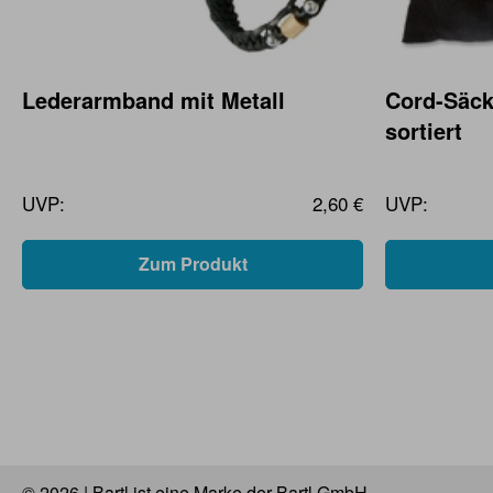
Lederarmband mit Metall
Cord-Säc
sortiert
UVP:
2,60 €
UVP:
Zum Produkt
© 2026 | Bartl ist eine Marke der Bartl GmbH