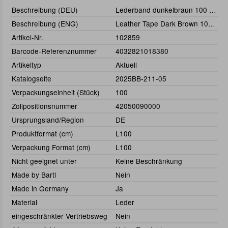
Beschreibung (DEU)
Lederband dunkelbraun 100 cm
Beschreibung (ENG)
Leather Tape Dark Brown 100 cm
Artikel-Nr.
102859
Barcode-Referenznummer
4032821018380
Artikeltyp
Aktuell
Katalogseite
2025BB-211-05
Verpackungseinheit (Stück)
100
Zollpositionsnummer
42050090000
Ursprungsland/Region
DE
Produktformat (cm)
L100
Verpackung Format (cm)
L100
Nicht geeignet unter
Keine Beschränkung
Made by Bartl
Nein
Made in Germany
Ja
Material
Leder
eingeschränkter Vertriebsweg
Nein