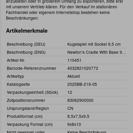
anzubieten oder in größerem Umfang zu exportieren, bitte erst
mit unserem Vertrieb klären. Für den Verkauf im stationären
Fachhandel oder eigenem Internetshop bestehen keine
Beschränkungen.
Artikelmerkmale
Beschreibung (DEU)
Kugelspiel mit Sockel 9,5 cm
Beschreibung (ENG)
Newton's Cradle With Base 9,5 cm
Artikel-Nr.
110451
Barcode-Referenznummer
4032821020772
Artikeltyp
Aktuell
Katalogseite
2025BB-219-05
Verpackungseinheit (Stück)
12
Zollpositionsnummer
83062900000
Ursprungsland/Region
CN
Produktformat (cm)
8,5x7,5x9,5
Verpackung Format (cm)
9x8x10
Nicht geeignet unter
Keine Beschränkung