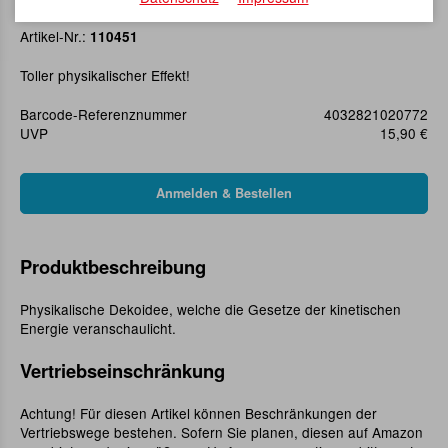
Kugelspiel mit Sockel 9,5 cm
Artikel-Nr.:
110451
Toller physikalischer Effekt!
Barcode-Referenznummer
4032821020772
UVP
15,90 €
Produktbeschreibung
Physikalische Dekoidee, welche die Gesetze der kinetischen
Energie veranschaulicht.
Vertriebseinschränkung
Achtung! Für diesen Artikel können Beschränkungen der
Vertriebswege bestehen. Sofern Sie planen, diesen auf Amazon