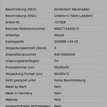
Beschreibung (DEU)
Kindertisch Marienkäfer
Beschreibung (ENG)
Children's Table Ladybird
Artikel-Nr.
107428
Barcode-Referenznummer
8850714420210
Artikeltyp
Aktuell
Katalogseite
2025BB-149-03
Verpackungseinheit (Stück)
3
Zollpositionsnummer
94016900000
Ursprungsland/Region
TH
Produktformat (cm)
58x58x55
Verpackung Format (cm)
60x59x13
Nicht geeignet unter
Keine Beschränkung
Made by Bartl
Nein
Made in Germany
Nein
Material
Holz
eingeschränkter Vertriebsweg
Nein