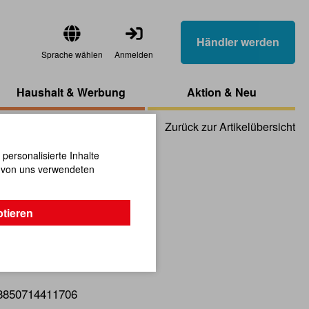
Händler werden
Sprache wählen
Anmelden
Haushalt & Werbung
Aktion & Neu
Zurück zur Artikelübersicht
ersonalisierte Inhalte
n von uns verwendeten
hl Maus
ptieren
igem Design.
8850714411706