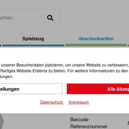
Spielzeug
Geschenkartikel
ves
/
Kinderstuhl Maus
 unserer Besucherdaten platzieren, um unsere Website zu verbessern, p
ßartiges Website-Erlebnis zu bieten. Für weitere Informationen zu de
Kinderstu
llungen.
tellungen
Alle Akze
Artikel-Nr.:
111552
Datenschutz
Impressum
Süßer Kinderstuhl mit pfiff
Barcode-
Referenznummer