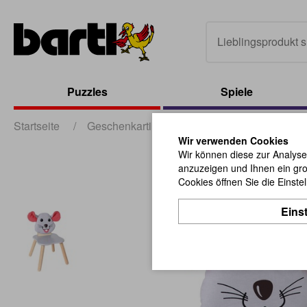
Puzzles
Spiele
Startseite
/
Geschenkartikel
/
Dekoratives und Kreati
Wir verwenden Cookies
Wir können diese zur Analyse
anzuzeigen und Ihnen ein gro
Cookies öffnen Sie die Einste
Eins